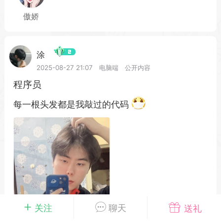
傲娇
载
萌新报道
活动中心
卡密兑换
涂
2025-08-27 21:07
电脑端
公开内容
程序员
心
手绘画师
游戏中心
站务处理
每一根头发都是我敲过的代码
管理员
100
25-04-03 16:49
电脑端
公开内容
2026⭐二次元宇宙⭐全新版
一起开发的小伙伴们~
说~直接看效果吧~
一起开发属于大家的“二次元宇宙”
关注
聊天
送礼
费~为爱发电~持续更新~