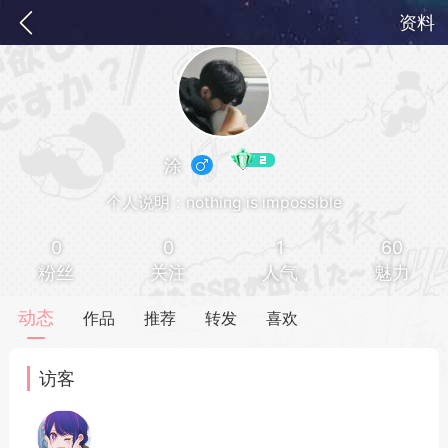
资料
涂
个人说明：nothing is impossible
0
0
1
60
粉丝
关注
人气
魅力
务
签到
快速获取电力值
签到送VIP
动态
作品
推荐
转发
喜欢
ID靓号[短位ID]
访客
短位靓号彰显与众不同