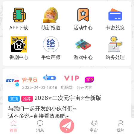
APP下载
萌新报道
活动中心
卡密兑换
番剧中心
手绘画师
游戏中心
站务处理
管理员
100
2025-04-03 16:49
电脑端
公开内容
2026⭐二次元宇宙⭐全新版
与我们一起开发的小伙伴们~
话不多说~直接看效果吧~
与我们一起开发属于大家的“二次元宇宙”
首页
消息
宇宙
我的
全站免费~为爱发电~持续更新~