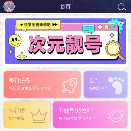
首页
每日任务
签到
每日必做快速获取电力值
签到送VIP
排行榜
ID靓号[短位ID]
实时更新
短位靓号彰显与众不同