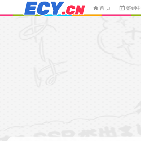
首 页
签到中