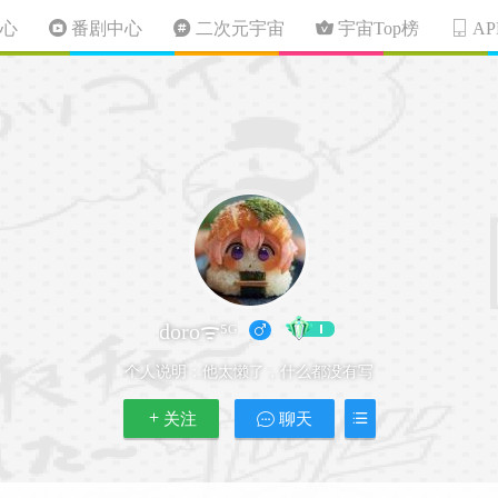
心
番剧中心
二次元宇宙
宇宙Top榜
A
doroᯤ⁵ᴳ
个人说明：
他太懒了，什么都没有写
关注
聊天