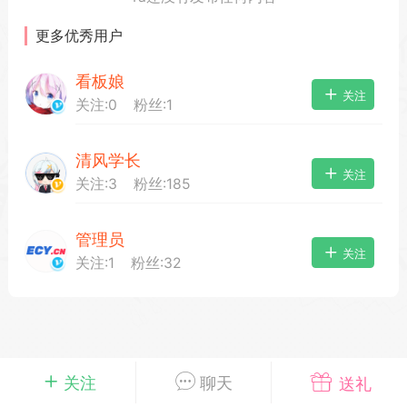
更多优秀用户
看板娘
载
萌新报道
活动中心
卡密兑换
关注
关注:
0
粉丝:
1
清风学长
心
手绘画师
游戏中心
站务处理
关注
关注:
3
粉丝:
185
管理员
管理员
100
关注
关注:
1
粉丝:
32
25-04-03 16:49
电脑端
公开内容
2026⭐二次元宇宙⭐全新版
一起开发的小伙伴们~
说~直接看效果吧~
一起开发属于大家的“二次元宇宙”
关注
聊天
送礼
费~为爱发电~持续更新~