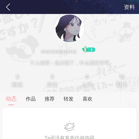
资料
meromerome
个人说明：他太懒了，什么都没有写
0
0
0
10
粉丝
关注
人气
魅力
务
签到
快速获取电力值
签到送VIP
动态
作品
推荐
转发
喜欢
ID靓号[短位ID]
短位靓号彰显与众不同
Ta还没有发布任何内容