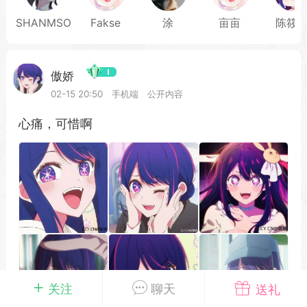
SHANMSO
Fakse
涂
亩亩
陈筱
载
萌新报道
活动中心
卡密兑换
傲娇
02-15 20:50
手机端
公开内容
心痛，可惜啊
心
手绘画师
游戏中心
站务处理
管理员
100
25-04-03 16:49
电脑端
公开内容
2026⭐二次元宇宙⭐全新版
一起开发的小伙伴们~
说~直接看效果吧~
一起开发属于大家的“二次元宇宙”
关注
聊天
送礼
费~为爱发电~持续更新~