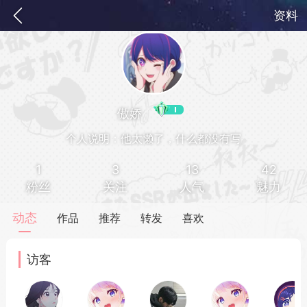
资料
傲娇
个人说明：他太懒了，什么都没有写
1
3
13
42
粉丝
关注
人气
魅力
务
签到
快速获取电力值
签到送VIP
动态
作品
推荐
转发
喜欢
ID靓号[短位ID]
访客
短位靓号彰显与众不同