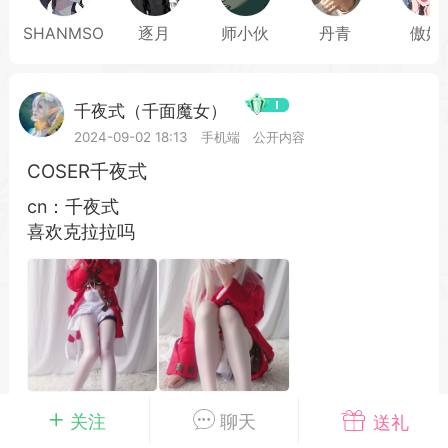
SHANMSO
逐月
师小伙
丹青
傲娇
载
萌新报道
活动中心
卡密兑换
千夜式（千面魔女）
2024-09-02 18:13
手机端
公开内容
COSER千夜式
心
手绘画师
游戏中心
站务处理
cn：千夜式
喜欢克拉拉吗
管理员
100
25-04-03 16:49
电脑端
公开内容
2026⭐二次元宇宙⭐全新版
一起开发的小伙伴们~
说~直接看效果吧~
一起开发属于大家的“二次元宇宙”
#
Cosplay
#
二次元宇宙
#
靓号
关注
聊天
送礼
费~为爱发电~持续更新~