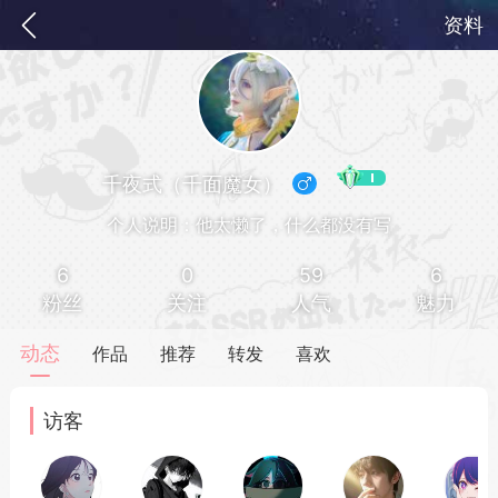
资料
千夜式（千面魔女）
个人说明：他太懒了，什么都没有写
6
0
59
6
粉丝
关注
人气
魅力
务
签到
快速获取电力值
签到送VIP
动态
作品
推荐
转发
喜欢
ID靓号[短位ID]
访客
短位靓号彰显与众不同