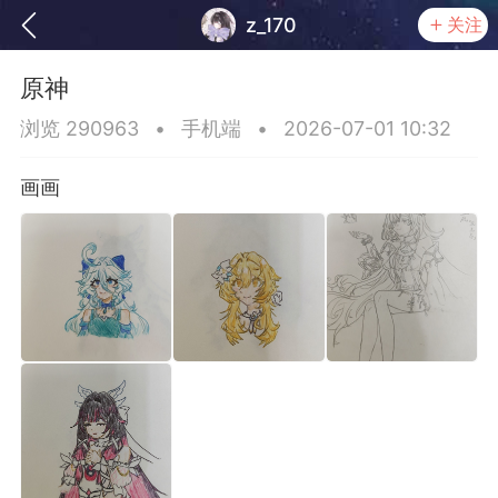
z_170
关注
原神
浏览 290963
•
手机端
•
2026-07-01 10:32
画画
务
签到
快速获取电力值
签到送VIP
ID靓号[短位ID]
短位靓号彰显与众不同