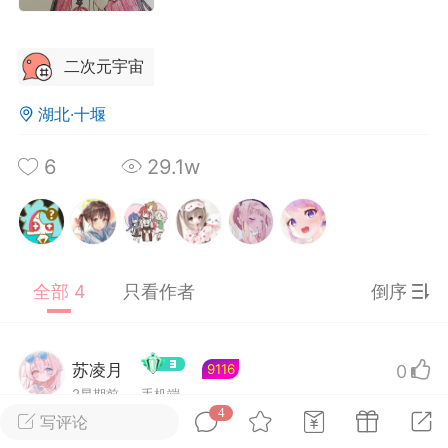
二次元宇宙
载
萌新报道
活动中心
卡密兑换
湖北·十堰
6
29.1w
心
手绘画师
游戏中心
站务处理
管理员
100
全部 4
只看作者
倒序
25-04-03 16:49
电脑端
公开内容
2026⭐二次元宇宙⭐全新版
一起开发的小伙伴们~
苏凌月
0
9116
说~直接看效果吧~
2星期前
手机端
一起开发属于大家的“二次元宇宙”
4
写评论
费~为爱发电~持续更新~
芙芙宝