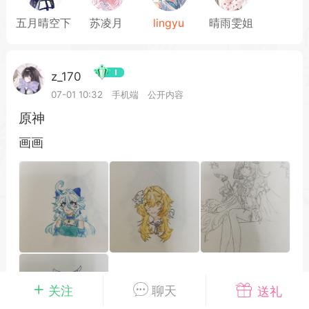
五月晴空下
苏凌月
lingyu
晴雨雯姐
载
萌新报道
活动中心
卡密兑换
z_170
07-01 10:32
手机端
公开内容
原神
心
手绘画师
游戏中心
站务处理
画画
管理员
100
25-04-03 16:49
电脑端
公开内容
2026⭐二次元宇宙⭐全新版
一起开发的小伙伴们~
说~直接看效果吧~
一起开发属于大家的“二次元宇宙”
关注
聊天
送礼
费~为爱发电~持续更新~