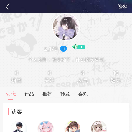
资料
z_170
个人说明：他太懒了，什么都没有写
0
0
8
10
粉丝
关注
人气
魅力
务
签到
快速获取电力值
签到送VIP
动态
作品
推荐
转发
喜欢
ID靓号[短位ID]
访客
短位靓号彰显与众不同