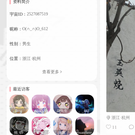
资料简介
2527087519
宇宙ID：
O(∩_∩)O_612
昵称：
性别：
男生
位置：
浙江·杭州
查看更多
最近访客
Tuna
miku321
乌先生
。_443
浙江·杭州
11
他_69
欧派
永夜
youarehere