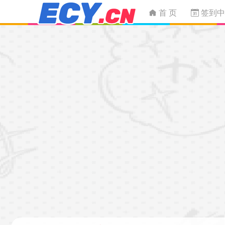
首 页
签到中