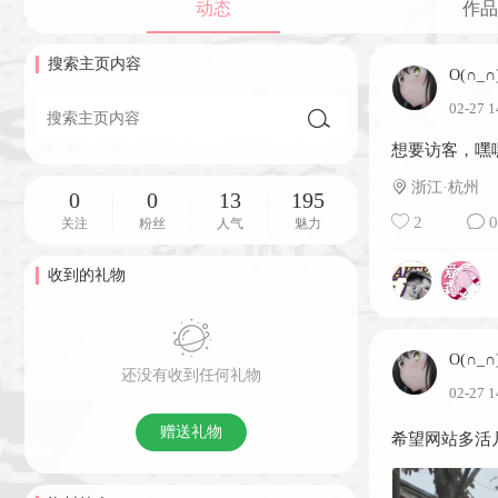
动态
作品
搜索主页内容
O(∩_∩
02-27 1
想要访客，嘿
浙江·杭州
0
0
13
195
2
0
关注
粉丝
人气
魅力
收到的礼物
O(∩_∩
还没有收到任何礼物
02-27 1
赠送礼物
希望网站多活