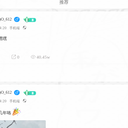
推荐
)O_612
4:20
手机端
嘿嘿
0
40.45w
)O_612
4:20
手机端
几年咯