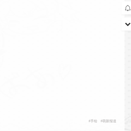
#
手绘
#
萌新报道