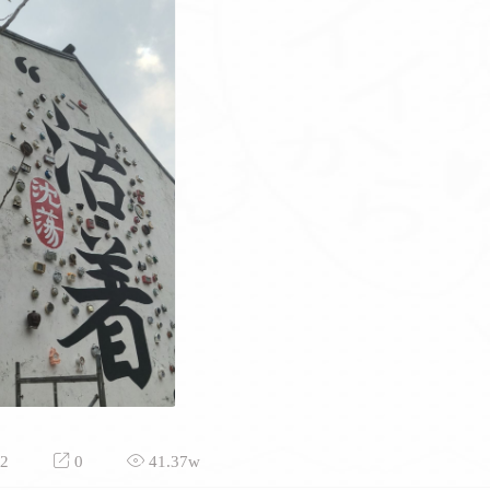
2
0
41.37w