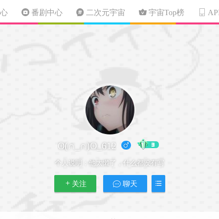
心
番剧中心
二次元宇宙
宇宙Top榜
A
O(∩_∩)O_612
个人说明：
他太懒了，什么都没有写
关注
聊天