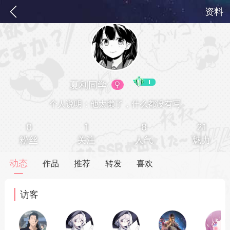
资料
夏利同学
个人说明：他太懒了，什么都没有写
0
1
8
21
粉丝
关注
人气
魅力
务
签到
快速获取电力值
签到送VIP
动态
作品
推荐
转发
喜欢
ID靓号[短位ID]
访客
短位靓号彰显与众不同