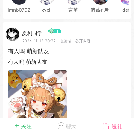
lmnb0792
xvxi
言落
诸葛孔明
defu
载
萌新报道
活动中心
卡密兑换
夏利同学
2024-11-13 20:22
电脑端
公开内容
有人吗 萌新队友
心
手绘画师
游戏中心
站务处理
有人吗 萌新队友
管理员
100
25-04-03 16:49
电脑端
公开内容
2026⭐二次元宇宙⭐全新版
一起开发的小伙伴们~
说~直接看效果吧~
一起开发属于大家的“二次元宇宙”
关注
聊天
送礼
费~为爱发电~持续更新~