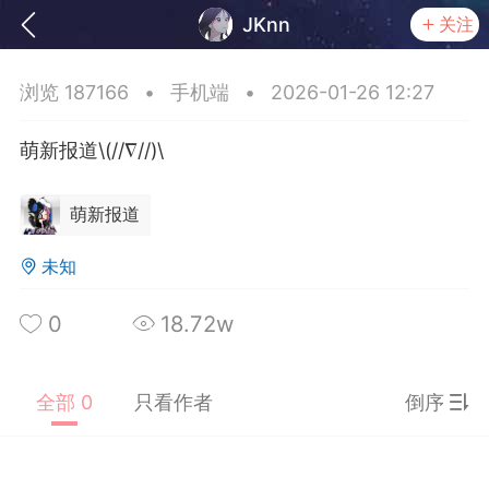
JKnn
关注
浏览 187166
•
手机端
•
2026-01-26 12:27
萌新报道\(//∇//)\
萌新报道
未知
务
签到
0
18.72w
快速获取电力值
签到送VIP
全部 0
只看作者
倒序
ID靓号[短位ID]
短位靓号彰显与众不同