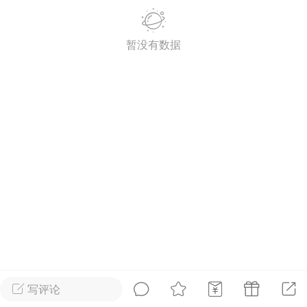
暂没有数据
载
萌新报道
活动中心
卡密兑换
心
手绘画师
游戏中心
站务处理
管理员
100
25-04-03 16:49
电脑端
公开内容
2026⭐二次元宇宙⭐全新版
一起开发的小伙伴们~
说~直接看效果吧~
一起开发属于大家的“二次元宇宙”
写评论
费~为爱发电~持续更新~