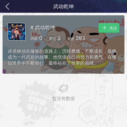
武动乾坤
# 武动乾坤
关注
0
3
293
内容
关注
浏览
讲述林动在修炼的道路上，历经磨难，不断成长，最终
成为一代武祖的故事。他凭借自己的努力和勇气，在修
仙世界中不断前行，最终站在了世界的巅峰。
务
签到
快速获取电力值
签到送VIP
暂没有数据
ID靓号[短位ID]
短位靓号彰显与众不同