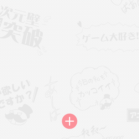
载
萌新报道
活动中心
卡密兑换
心
手绘画师
游戏中心
站务处理
管理员
100
25-04-03 16:49
电脑端
公开内容
2026⭐二次元宇宙⭐全新版
一起开发的小伙伴们~
说~直接看效果吧~
一起开发属于大家的“二次元宇宙”
费~为爱发电~持续更新~