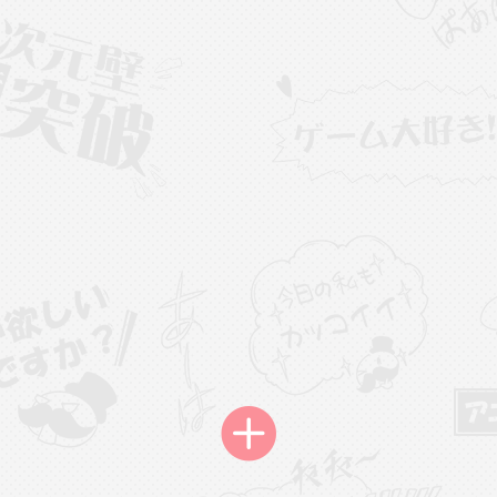
载
萌新报道
活动中心
卡密兑换
心
手绘画师
游戏中心
站务处理
管理员
100
25-04-03 16:49
电脑端
公开内容
2026⭐二次元宇宙⭐全新版
一起开发的小伙伴们~
说~直接看效果吧~
一起开发属于大家的“二次元宇宙”
费~为爱发电~持续更新~