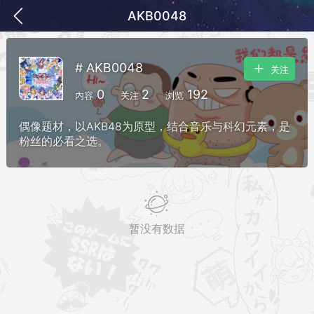
AKB0048
# AKB0048
关注
0
2
192
内容
关注
浏览
偶像题材，以AKB48为原型，结合音乐与科幻元素，是
粉丝的必看之选。
务
签到
快速获取电力值
签到送VIP
暂没有数据
ID靓号[短位ID]
短位靓号彰显与众不同