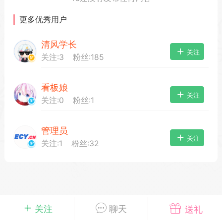
更多优秀用户
清风学长
载
萌新报道
活动中心
卡密兑换
关注
关注:
3
粉丝:
185
看板娘
心
手绘画师
游戏中心
站务处理
关注
关注:
0
粉丝:
1
管理员
管理员
100
关注
关注:
1
粉丝:
32
25-04-03 16:49
电脑端
公开内容
2026⭐二次元宇宙⭐全新版
一起开发的小伙伴们~
说~直接看效果吧~
一起开发属于大家的“二次元宇宙”
关注
聊天
送礼
费~为爱发电~持续更新~