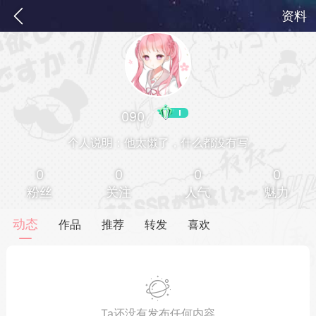
资料
090
个人说明：他太懒了，什么都没有写
0
0
0
0
粉丝
关注
人气
魅力
务
签到
快速获取电力值
签到送VIP
动态
作品
推荐
转发
喜欢
ID靓号[短位ID]
短位靓号彰显与众不同
Ta还没有发布任何内容