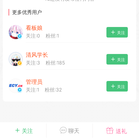
更多优秀用户
看板娘
载
萌新报道
活动中心
卡密兑换
关注
关注:
0
粉丝:
1
清风学长
心
手绘画师
游戏中心
站务处理
关注
关注:
3
粉丝:
185
管理员
管理员
100
关注
关注:
1
粉丝:
32
25-04-03 16:49
电脑端
公开内容
2026⭐二次元宇宙⭐全新版
一起开发的小伙伴们~
说~直接看效果吧~
一起开发属于大家的“二次元宇宙”
关注
聊天
送礼
费~为爱发电~持续更新~