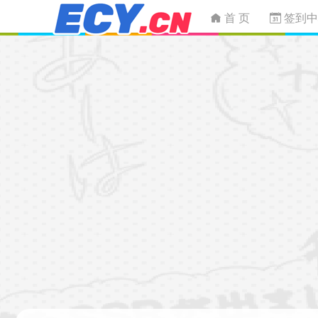
首 页
签到中