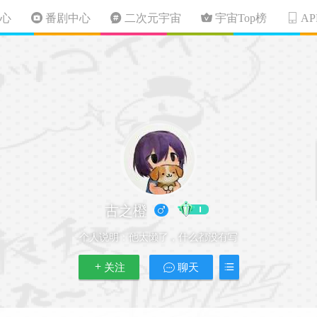
心
番剧中心
二次元宇宙
宇宙Top榜
A
古之橙
个人说明：
他太懒了，什么都没有写
关注
聊天