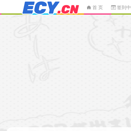
首 页
签到中