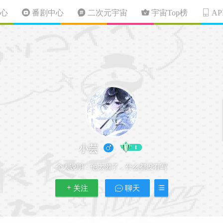
心
番剧中心
二次元宇宙
宇宙Top榜
A
小芸
个人说明：
他太懒了，什么都没有写
关注
聊天