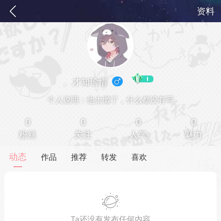
资料
、才知珍惜
个人说明：他太懒了，什么都没有写
0
0
0
0
粉丝
关注
人气
魅力
务
签到
快速获取电力值
签到送VIP
动态
作品
推荐
转发
喜欢
ID靓号[短位ID]
短位靓号彰显与众不同
Ta还没有发布任何内容