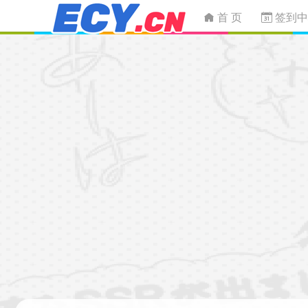
首 页
签到中