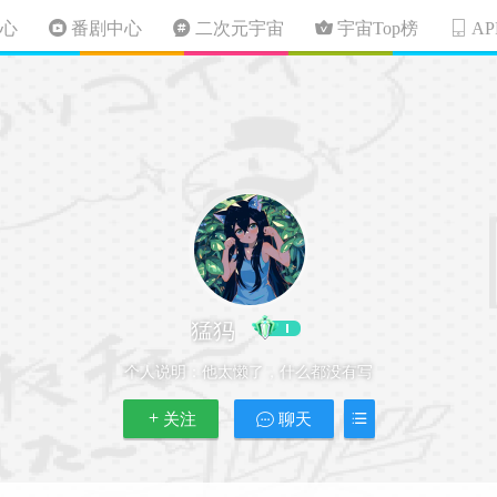
心
番剧中心
二次元宇宙
宇宙Top榜
A
猛犸
个人说明：
他太懒了，什么都没有写
关注
聊天