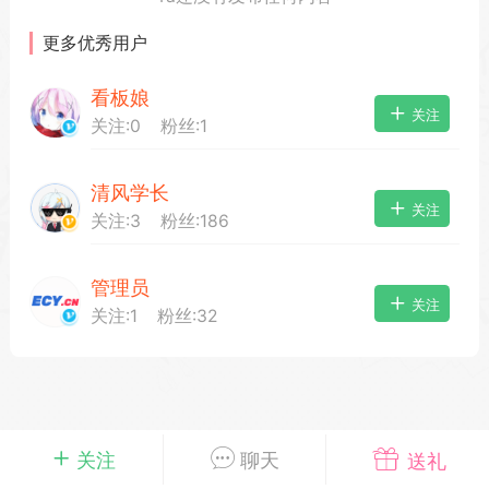
更多优秀用户
看板娘
载
萌新报道
活动中心
卡密兑换
关注
关注:
0
粉丝:
1
清风学长
心
手绘画师
游戏中心
站务处理
关注
关注:
3
粉丝:
186
管理员
管理员
100
关注
关注:
1
粉丝:
32
25-04-03 16:49
电脑端
公开内容
2026⭐二次元宇宙⭐全新版
一起开发的小伙伴们~
说~直接看效果吧~
一起开发属于大家的“二次元宇宙”
关注
聊天
送礼
费~为爱发电~持续更新~