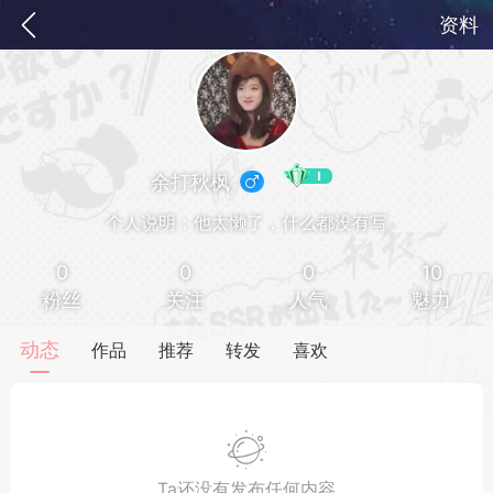
资料
余打秋枫
个人说明：他太懒了，什么都没有写
0
0
0
10
粉丝
关注
人气
魅力
务
签到
快速获取电力值
签到送VIP
动态
作品
推荐
转发
喜欢
ID靓号[短位ID]
短位靓号彰显与众不同
Ta还没有发布任何内容