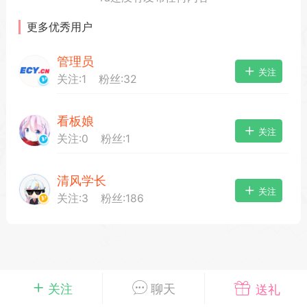
更多优秀用户
管理员
载
萌新报道
活动中心
卡密兑换
关注
关注:
1
粉丝:
32
看板娘
心
手绘画师
游戏中心
站务处理
关注
关注:
0
粉丝:
1
清风学长
管理员
100
关注
关注:
3
粉丝:
186
25-04-03 16:49
电脑端
公开内容
2026⭐二次元宇宙⭐全新版
一起开发的小伙伴们~
说~直接看效果吧~
一起开发属于大家的“二次元宇宙”
关注
聊天
送礼
费~为爱发电~持续更新~