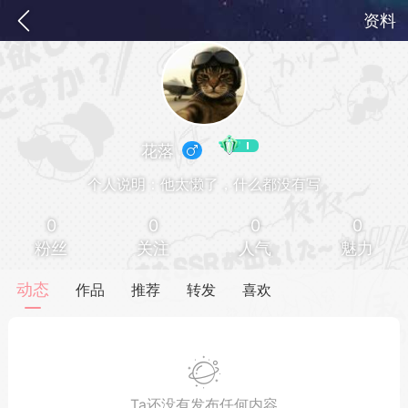
资料
花落
个人说明：他太懒了，什么都没有写
0
0
0
0
粉丝
关注
人气
魅力
务
签到
快速获取电力值
签到送VIP
动态
作品
推荐
转发
喜欢
ID靓号[短位ID]
短位靓号彰显与众不同
Ta还没有发布任何内容