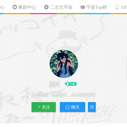
心
番剧中心
二次元宇宙
宇宙Top榜
A
尼玛
个人说明：
他太懒了，什么都没有写
关注
聊天