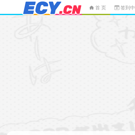
首 页
签到中