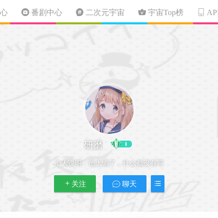
心
番剧中心
二次元宇宙
宇宙Top榜
A
研磨
个人说明：
他太懒了，什么都没有写
关注
聊天