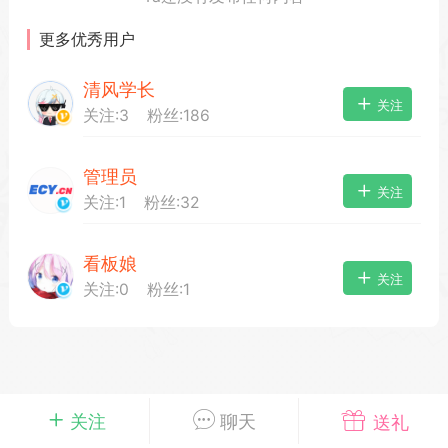
更多优秀用户
清风学长
载
萌新报道
活动中心
卡密兑换
关注
关注:
3
粉丝:
186
管理员
心
手绘画师
游戏中心
站务处理
关注
关注:
1
粉丝:
32
看板娘
管理员
100
关注
关注:
0
粉丝:
1
25-04-03 16:49
电脑端
公开内容
2026⭐二次元宇宙⭐全新版
一起开发的小伙伴们~
说~直接看效果吧~
一起开发属于大家的“二次元宇宙”
关注
聊天
送礼
费~为爱发电~持续更新~