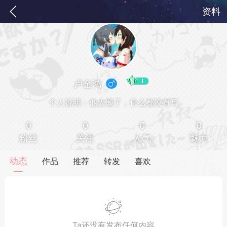
资料
卢金鸿
个人说明：他太懒了，什么都没有写
0
0
0
0
粉丝
关注
人气
魅力
务
签到
快速获取电力值
签到送VIP
动态
作品
推荐
转发
喜欢
ID靓号[短位ID]
短位靓号彰显与众不同
Ta还没有发布任何内容