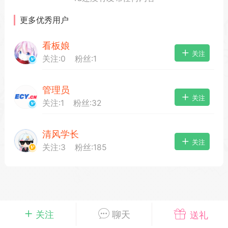
更多优秀用户
看板娘
载
萌新报道
活动中心
卡密兑换
关注
关注:
0
粉丝:
1
管理员
心
手绘画师
游戏中心
站务处理
关注
关注:
1
粉丝:
32
清风学长
管理员
100
关注
关注:
3
粉丝:
185
25-04-03 16:49
电脑端
公开内容
2026⭐二次元宇宙⭐全新版
一起开发的小伙伴们~
说~直接看效果吧~
一起开发属于大家的“二次元宇宙”
关注
聊天
送礼
费~为爱发电~持续更新~