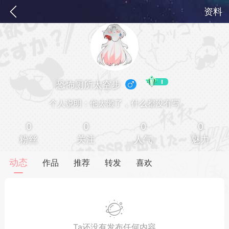
资料
恐怖厕所太空步
个人说明：他太懒了，什么都没有写
0
0
0
0
粉丝
关注
人气
魅力
务
签到
快速获取电力值
签到送VIP
动态
作品
推荐
转发
喜欢
ID靓号[短位ID]
短位靓号彰显与众不同
Ta还没有发布任何内容