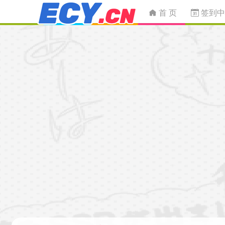
首 页
签到中