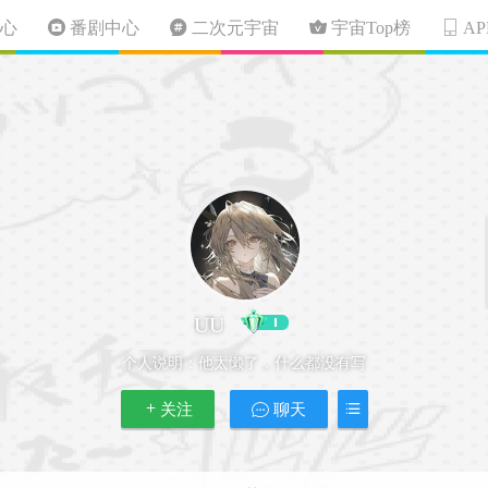
心
番剧中心
二次元宇宙
宇宙Top榜
A
UU
个人说明：
他太懒了，什么都没有写
关注
聊天