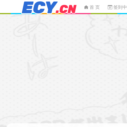
首 页
签到中