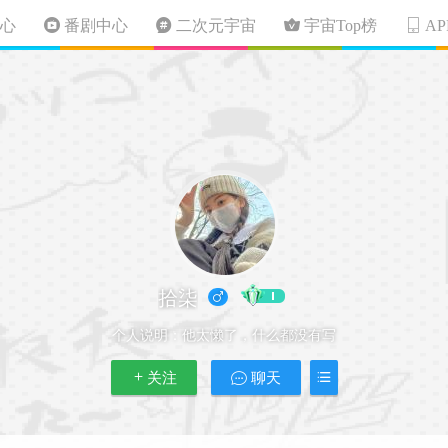
心
番剧中心
二次元宇宙
宇宙Top榜
A
拾柒
个人说明：
他太懒了，什么都没有写
关注
聊天