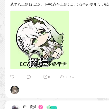
从早八上到12点15，下午1点半上到5点，5点半还要开会，
1
0
0
3.04w
庄生晓梦