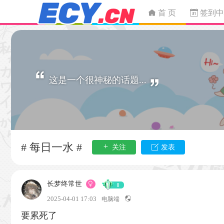
首 页
签到中
这是一个很神秘的话题...
# 每日一水 #
关注
发表
长梦终常世
2025-04-01 17:03
电脑端
要累死了