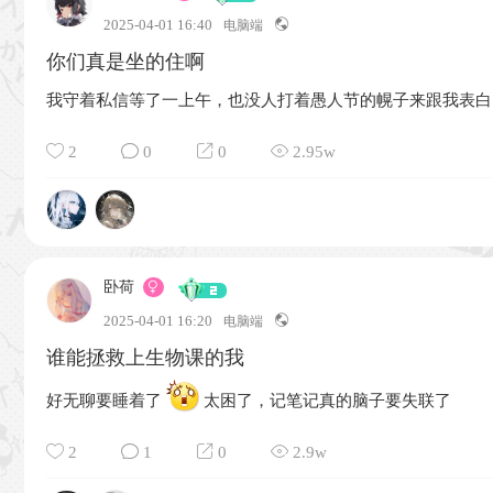
2025-04-01 16:40
电脑端
你们真是坐的住啊
我守着私信等了一上午，也没人打着愚人节的幌子来跟我表白
2
0
0
2.95w
卧荷
2025-04-01 16:20
电脑端
谁能拯救上生物课的我
好无聊要睡着了
太困了，记笔记真的脑子要失联了
2
1
0
2.9w