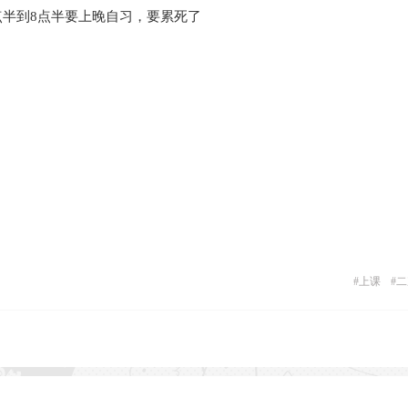
6点半到8点半要上晚自习，要累死了
#
上课
#
二