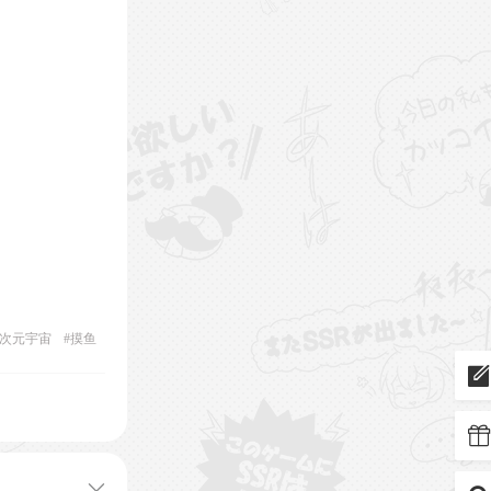
次元宇宙
#
摸鱼