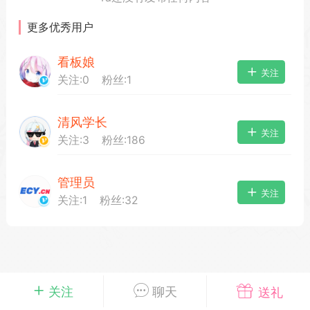
更多优秀用户
看板娘
载
萌新报道
活动中心
卡密兑换
关注
关注:
0
粉丝:
1
清风学长
心
手绘画师
游戏中心
站务处理
关注
关注:
3
粉丝:
186
管理员
管理员
100
关注
关注:
1
粉丝:
32
25-04-03 16:49
电脑端
公开内容
2026⭐二次元宇宙⭐全新版
一起开发的小伙伴们~
说~直接看效果吧~
一起开发属于大家的“二次元宇宙”
关注
聊天
送礼
费~为爱发电~持续更新~