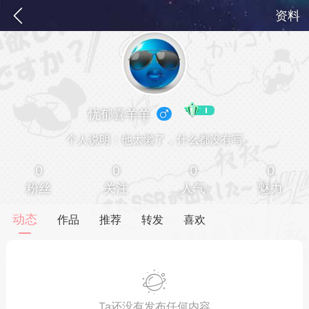
资料
忧郁喜羊羊
个人说明：他太懒了，什么都没有写
0
0
0
0
粉丝
关注
人气
魅力
务
签到
快速获取电力值
签到送VIP
动态
作品
推荐
转发
喜欢
ID靓号[短位ID]
短位靓号彰显与众不同
Ta还没有发布任何内容