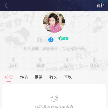
资料
阿汀
个人说明：他太懒了，什么都没有写
0
0
0
0
粉丝
关注
人气
魅力
务
签到
快速获取电力值
签到送VIP
动态
作品
推荐
转发
喜欢
ID靓号[短位ID]
短位靓号彰显与众不同
Ta还没有发布任何内容