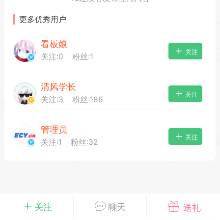
更多优秀用户
看板娘
载
萌新报道
活动中心
卡密兑换
关注
关注:
0
粉丝:
1
清风学长
心
手绘画师
游戏中心
站务处理
关注
关注:
3
粉丝:
186
管理员
管理员
100
关注
关注:
1
粉丝:
32
25-04-03 16:49
电脑端
公开内容
2026⭐二次元宇宙⭐全新版
一起开发的小伙伴们~
说~直接看效果吧~
一起开发属于大家的“二次元宇宙”
关注
聊天
送礼
费~为爱发电~持续更新~