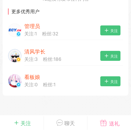
更多优秀用户
管理员
载
萌新报道
活动中心
卡密兑换
关注
关注:
1
粉丝:
32
清风学长
心
手绘画师
游戏中心
站务处理
关注
关注:
3
粉丝:
186
看板娘
管理员
100
关注
关注:
0
粉丝:
1
25-04-03 16:49
电脑端
公开内容
2026⭐二次元宇宙⭐全新版
一起开发的小伙伴们~
说~直接看效果吧~
一起开发属于大家的“二次元宇宙”
关注
聊天
送礼
费~为爱发电~持续更新~