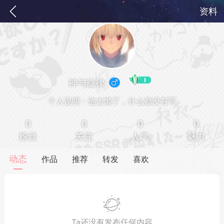
资料
神与旋律
个人说明：他太懒了，什么都没有写
0
0
0
0
粉丝
关注
人气
魅力
务
签到
快速获取电力值
签到送VIP
动态
作品
推荐
转发
喜欢
ID靓号[短位ID]
短位靓号彰显与众不同
Ta还没有发布任何内容